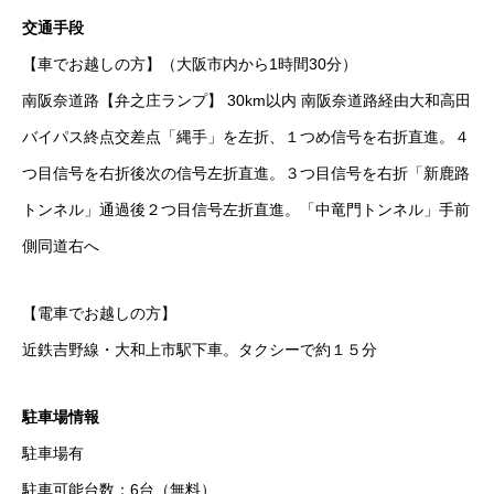
交通手段
【車でお越しの方】（大阪市内から1時間30分）
南阪奈道路【弁之庄ランプ】 30km以内 南阪奈道路経由大和高田
バイパス終点交差点「縄手」を左折、１つめ信号を右折直進。４
つ目信号を右折後次の信号左折直進。３つ目信号を右折「新鹿路
トンネル」通過後２つ目信号左折直進。「中竜門トンネル」手前
側同道右へ
【電車でお越しの方】
近鉄吉野線・大和上市駅下車。タクシーで約１５分
駐車場情報
駐車場有
駐車可能台数：6台（無料）