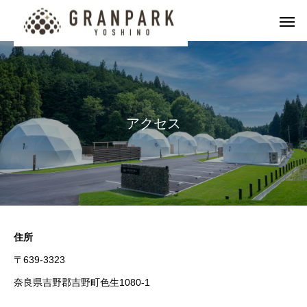
ア
ク
セ
ス
住所
〒639-3323
奈良県吉野郡吉野町色生1080-1